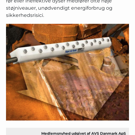
rør eller ineffektive dyser medfører ofte høje
støjniveauer, unødvendigt energiforbrug og
sikkerhedsrisici.
Medlemsnyhed udgivet af AVS Danmark ApS