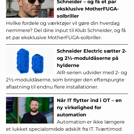
Schneider – og få et par
eksklusive MotherFUGA-
solbriller
Hvilke fordele og værktøjer vil gøre din hverdag
nemmere? Del dine input til Klub Schneider, og få
et par eksklusive MotherFUGA-solbriller.
Schneider Electric sætter 2-
og 2½-moduldåserne på
hylderne
AIR-serien udvider med 2- og
2½-moduldåserne, som bringer den efterspurgte
aflastning til endnu flere installationer.
Når IT flytter ind i OT – en
ny virkelighed for
automation
Automation er ikke længere
et lukket specialområde adskilt fra IT. Tværtimod