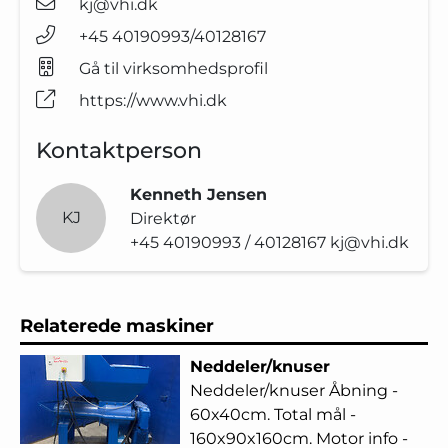
kj@vhi.dk
+45 40190993/40128167
Gå til virksomhedsprofil
https://www.vhi.dk
Kontaktperson
Kenneth Jensen
KJ
Direktør
+45 40190993 / 40128167
kj@vhi.dk
Relaterede maskiner
Neddeler/knuser
Neddeler/knuser Åbning -
60x40cm. Total mål -
160x90x160cm. Motor info -