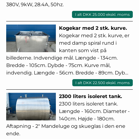
380V, 9kW, 28.4A, 50hz.
I alt DKK 25.000 ekskl. moms
Kogekar med 2 stk. kurve.
Kogekar med 2 stk. kurve, er
med damp spiral rund i
kanten som vist på
billederne. Indvendige mål. Længde - 134cm.
Bredde - 105cm. Dybde - 75cm. Kurve mål,
indvendig. Længde - 56cm. Bredde - 89cm. Dyb…
I alt DKK 22.500 ekskl. moms
2300 liters isoleret tank.
2300 liters isoleret tank.
Længde - 160cm. Diameter -
140cm. Højde - 180cm.
Aftapning - 2" Mandeluge og skueglas i den ene
ende.