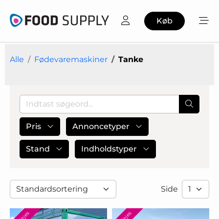
Køb
Alle
Fødevaremaskiner
Tanke
Pris
Annoncetyper
Stand
Indholdstyper
Side
Udlejes
Udlejes