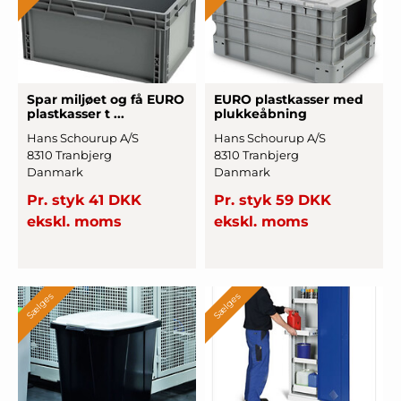
Spar miljøet og få EURO
EURO plast
­kasser med
plast
­kasser t ...
pluk
­keåb
­ning
Hans Schourup A/S
Hans Schourup A/S
8310 Tranbjerg
8310 Tranbjerg
Danmark
Danmark
Pr. styk 41 DKK
Pr. styk 59 DKK
ekskl. moms
ekskl. moms
Sælges
Sælges