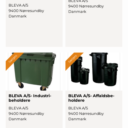
BLEVA A/S
BLEVA A/S
9400 Nørresundby
9400 Nørresundby
Danmark
Danmark
Sælges
Sælges
BLEVA A/S- In
­dustri
­
BLEVA A/S- Af
­faldsbe
­
behol
­dere
holde
­re
BLEVA A/S
BLEVA A/S
9400 Nørresundby
9400 Nørresundby
Danmark
Danmark