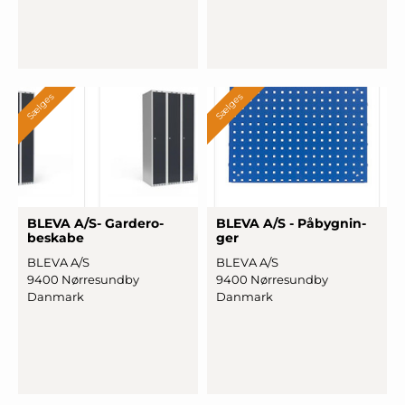
Sælges
Sælges
BLEVA A/S- Gar
­dero
­
BLEVA A/S - På
­bygnin
­
beska
­be
ger
BLEVA A/S
BLEVA A/S
9400 Nørresundby
9400 Nørresundby
Danmark
Danmark