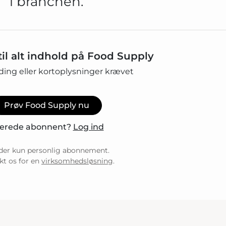
i branchen.
il alt indhold på Food Supply
ding eller kortoplysninger krævet
Prøv Food Supply nu
lerede abonnent?
Log ind
er kun personlig abonnement.
kt os for en
virksomhedsløsning
.