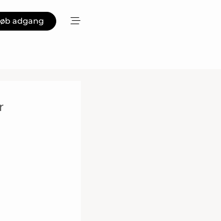
øb adgang
r