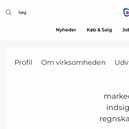
Søg
Nyheder
Køb & Salg
Jo
Profil
Om virksomheden
Udv
marked
indsi
regnska