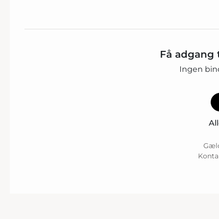
Få adgang t
Ingen bin
Al
Gæld
Konta