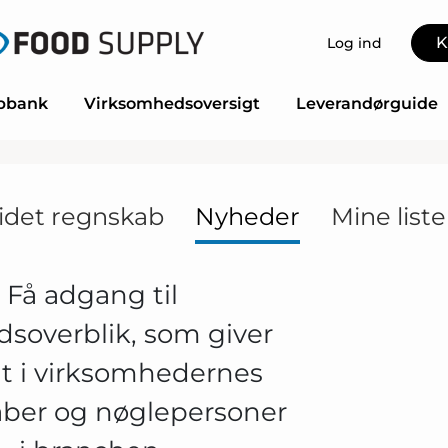
K
Log ind
bbank
Virksomhedsoversigt
Leverandørguide
idet regnskab
Nyheder
Mine liste
Få adgang til
soverblik, som giver
gt i virksomhedernes
ber og nøglepersoner